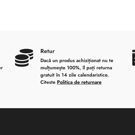
Retur
Dacă un produs achiziționat nu te
er
mulțumește 100%, îl poți returna
gratuit în 14 zile calendaristice.
Citeste
Politica de returnare