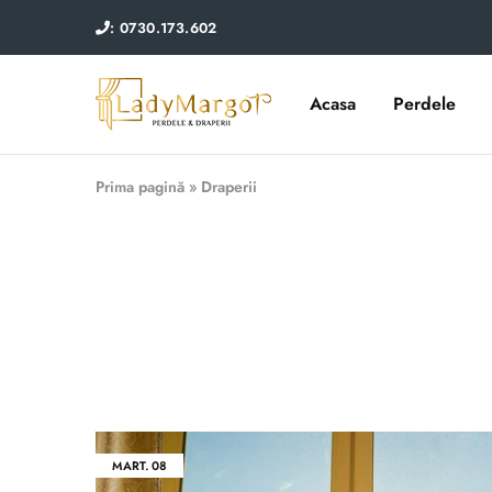
: 0730.173.602
Acasa
Perdele
Lady
Perdele
Margot
si
draperii
Prima pagină
»
Draperii
MART.
08