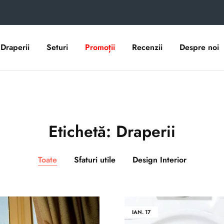
Draperii
Seturi
Promoții
Recenzii
Despre noi
Etichetă:
Draperii
Toate
Sfaturi utile
Design Interior
IAN.
17