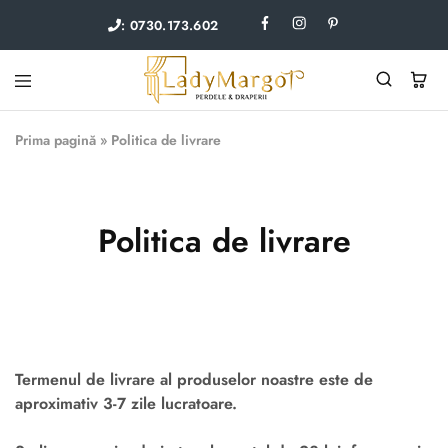
: 0730.173.602
Lady
Perdele
Margot
si
Prima pagină
»
Politica de livrare
draperii
Politica de livrare
Termenul de livrare al produselor noastre este de
aproximativ 3-7 zile lucratoare.