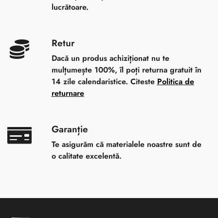
lucrătoare.
Retur
Dacă un produs achiziționat nu te
mulțumește 100%, îl poți returna gratuit în
14 zile calendaristice. Citeste
Politica de
returnare
Garanție
Te asigurăm că materialele noastre sunt de
o calitate excelentă.