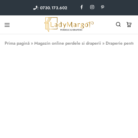
: 0730.173.602
Lady
Perdele
Margot
si
Prima pagină
»
Magazin online perdele si draperii
»
Draperie pentru 
draperii