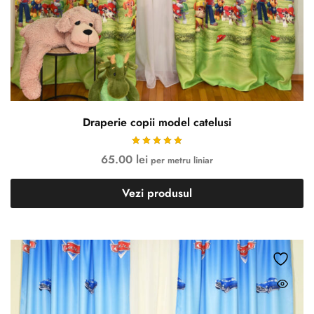
Draperie copii model catelusi
65.00
lei
per metru liniar
Vezi produsul