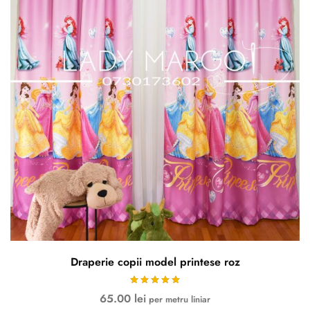
Draperie copii model printese roz
65.00
lei
per metru liniar