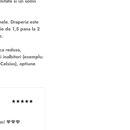
imitate si un somn
nele. Draperia este
fie de 1,5 pana la 2
c.
ca redusa,
i inalbitori (exemplu:
Celsius), optiune
im! 💖💖💖