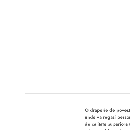
O draperie de poveste
unde va regasi person
de calitate superiora 