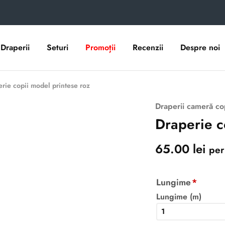
Draperii
Seturi
Promoții
Recenzii
Despre noi
rie copii model printese roz
Draperii cameră co
Draperie c
65.00
lei
per 
Lungime
*
Lungime (m)