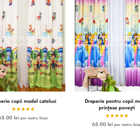
erie copii model catelusi
Draperie pentru copii m
prințese povești
65.00
lei
per metru liniar
65.00
lei
per metru lini