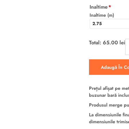
Inaltime
*
Inaltime (m)
Total:
65.00
lei
Adaugă În C
Prețul afișat pe met
buzunar bară inclus
Produsul merge pus 
La dimensiunile fin
dimensiunile trimi