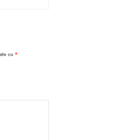
cate cu
*