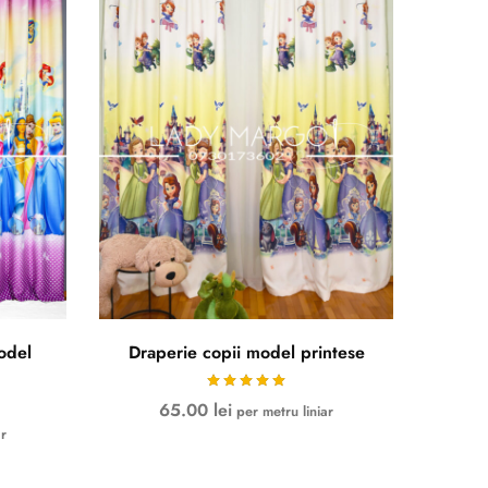
odel
Draperie copii model printese
65.00
lei
per metru liniar
ar