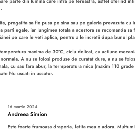
re parte din lumina care intra pe fereastra, astfel oferind int
u.
ta, pregatita sa fie pusa pe sina sau pe galeria prevazuta cu i
a parti egale, iar lungimea totala a acestora se recomanda sa 
sinei pe care le veti aplica, pentru a le incretii dupa bunul pla
 temperatura maxima de 30°C, ciclu delicat, cu actiune mecani
e normala. A nu se folosi produse de curatat dure, a nu se folos
mala, cu sau fara abur, la termperatura mica (maxim 110 grade 
ate Nu uscati in uscator.
16 martie 2024
Andreea Simion
Este foarte frumoasa draperia. fetita mea o adora. Multum