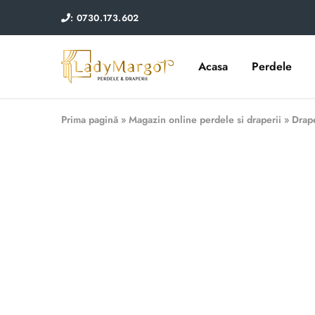
: 0730.173.602
Acasa
Perdele
Lady
Perdele
Margot
si
draperii
Prima pagină
»
Magazin online perdele si draperii
»
Drape