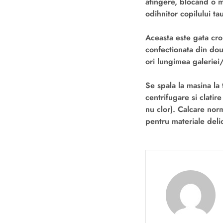
atingere, blocand o ma
odihnitor copilului ta
Aceasta este gata croi
confectionata din dou
ori lungimea galeriei/
Se spala la masina la
centrifugare si clatir
nu clor). Calcare nor
pentru materiale delic