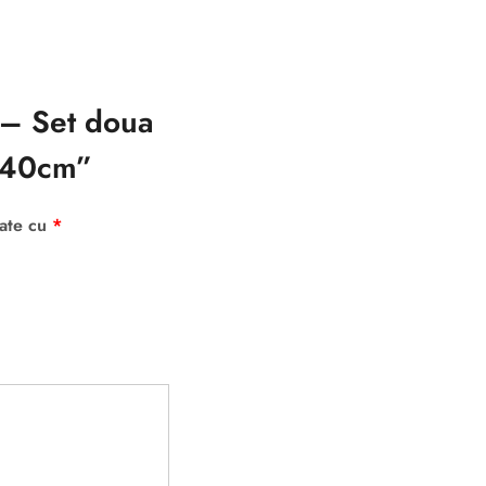
 – Set doua
X240cm”
cate cu
*