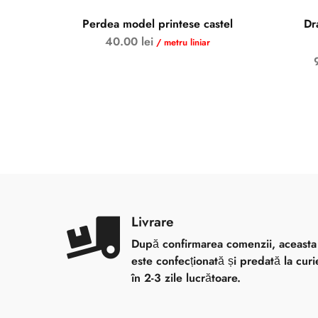
Perdea model printese castel
Dr
SOLD OUT
40.00
lei
/ metru liniar
Livrare
După confirmarea comenzii, aceasta
este confecționată și predată la curi
în 2-3 zile lucrătoare.