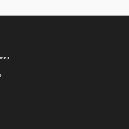
 meu
e