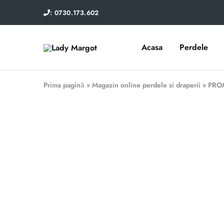
: 0730.173.602
Acasa
Perdele
Lady
Perdele
Margot
si
draperii
Prima pagină
»
Magazin online perdele si draperii
»
PROM
- 20%