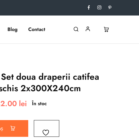
Blog
Contact
t doua draperii catifea
eschis 2x300X240cm
32.00
lei
În stoc
oș