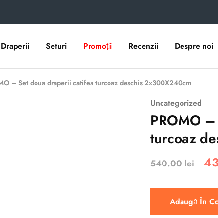
Draperii
Seturi
Promoții
Recenzii
Despre noi
O – Set doua draperii catifea turcoaz deschis 2x300X240cm
Uncategorized
PROMO – Se
turcoaz d
4
540.00
lei
Adaugă În C