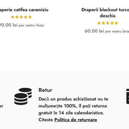
aperie catifea caramiziu
Draperii blackout turc
deschis
90.00
lei
per metru liniar
60.00
lei
per metru lini
Retur
Dacă un produs achiziționat nu te
er
mulțumește 100%, îl poți returna
gratuit în 14 zile calendaristice.
Citeste
Politica de returnare