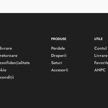
PRODUSE
UTILE
livrare
Perdele
Contul
 returnare
Draperii
Livrare
 confidențialitate
Seturi
Favorit
okie
Accesorii
ANPC
condiții