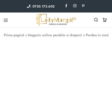
: 0730.173.602
Lady
Perdele
Margot
si
Prima pagină
»
Magazin online perdele si draperii
»
Perdea in model 
draperii