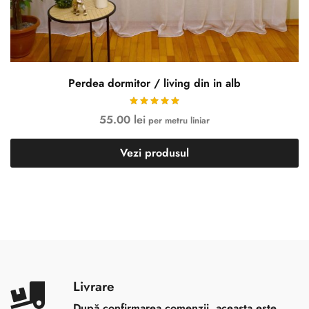
Perdea dormitor / living din in alb
55.00
lei
per metru liniar
Vezi produsul
Livrare
După confirmarea comenzii, aceasta este