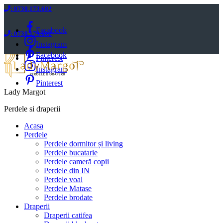
: 0730.173.602
Facebook
: 0730.173.602
Instagram
Facebook
Pinterest
Instagram
Pinterest
Lady Margot
Perdele si draperii
Acasa
Perdele
Perdele dormitor și living
Perdele bucatarie
Perdele cameră copii
Perdele din IN
Perdele voal
Perdele Matase
Perdele brodate
Draperii
Draperii catifea