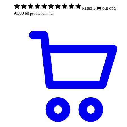
Rated
5.00
out of 5
90.00
lei
per metru liniar