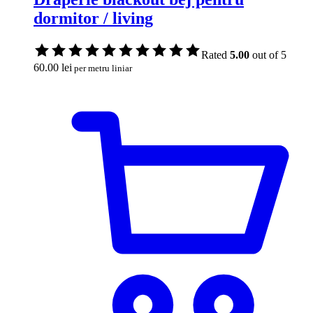
dormitor / living
Rated
5.00
out of 5
60.00
lei
per metru liniar