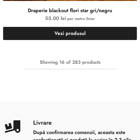
Draperie blackout flori star gri/negru
55.00
lei
per metru liniar
Vezi produsul
Showing
16
of
283
products
Livrare
După confirmarea comenzii, aceasta este
confecționată și predată la curier în 2-3 zile