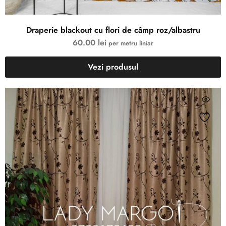
Draperie blackout cu flori de câmp roz/albastru
60.00
lei
per metru liniar
Vezi produsul