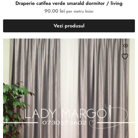
Draperie catifea verde smarald dormitor / living
90.00
lei
per metru liniar
Vezi produsul