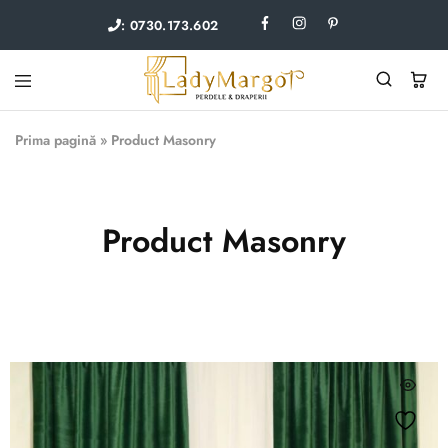
: 0730.173.602
Lady
Perdele
Margot
si
Prima pagină
»
Product Masonry
draperii
Product Masonry